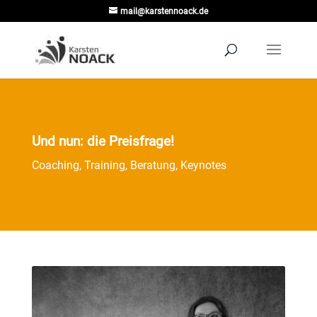
mail@karstennoack.de
Und nun: die Preisfrage!
Coaching, Training, Beratung, Keynotes