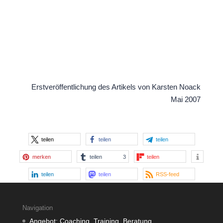
Erstveröffentlichung des Artikels von Karsten Noack
Mai 2007
teilen
teilen
teilen
merken
teilen
3
teilen
teilen
teilen
RSS-feed
Navigation
Angebot: Coaching, Training, Beratung