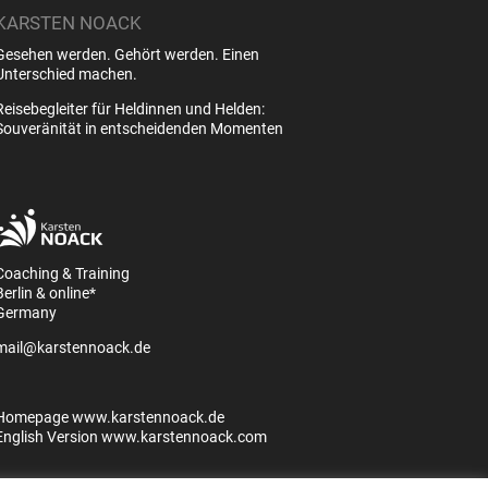
KARSTEN NOACK
Gesehen werden. Gehört werden. Einen
Unterschied machen.
Reisebegleiter für Heldinnen und Helden:
Souveränität in entscheidenden Momenten
Coaching & Training
Berlin & online*
Germany
mail@karstennoack.de
Homepage
www.karstennoack.de
English Version
www.karstennoack.com