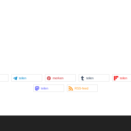
teilen
merken
teilen
teilen
teilen
RSS-feed