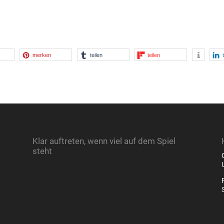
merken
teilen
teilen
Klar auftreten, wenn viel auf dem Spiel
steht