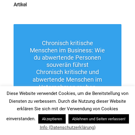
Artikel
Chronisch kritische
Menschen im Business: Wie
du abwertende Personen
souverän führst
Chronisch kritische und
abwertende Menschen im
Unternehmen rauben
Diese Website verwendet Cookies, um die Bereitstellung von
Energie. Erfahre, wie du dich
innerlich stärkst, klare
Diensten zu verbessern. Durch die Nutzung dieser Website
Grenzen setzt und eine
erklären Sie sich mit der Verwendung von Cookies
wertschätzende
einverstanden.
Akzeptieren
Ablehnen und Seiten verlassen!
Leistungskultur förderst.
Info (Datenschutzerklärung)