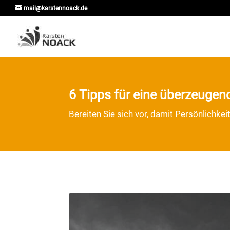
mail@karstennoack.de
6 Tipps für eine überzeugende
Bereiten Sie sich vor, damit Persönlichke