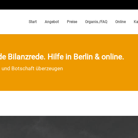
Start
Angebot
Preise
Organis./FAQ
Online
Ka
 Bilanzrede. Hilfe in Berlin & online.
it und Botschaft überzeugen