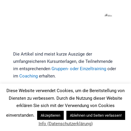
Die Artikel sind meist kurze Auszüge der
umfangreicheren Kursunterlagen, die Teilnehmende
im entsprechenden
Gruppen- oder Einzeltraining
oder
im
Coaching
erhalten.
Autor:
Karsten Noack
Diese Website verwendet Cookies, um die Bereitstellung von
Erstveröffentlichung: 1. Juni 2015
Diensten zu verbessern. Durch die Nutzung dieser Website
Überarbeitung: 17. September 2019
erklären Sie sich mit der Verwendung von Cookies
Englische Version:
einverstanden.
Akzeptieren
Ablehnen und Seiten verlassen!
AN: #878
Info (Datenschutzerklärung)
K: CNB