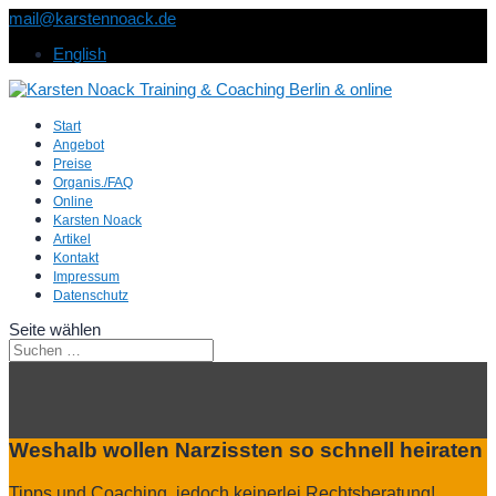
mail@karstennoack.de
English
Start
Angebot
Preise
Organis./FAQ
Online
Karsten Noack
Artikel
Kontakt
Impressum
Datenschutz
Seite wählen
Weshalb wollen Narzissten so schnell heiraten
Tipps und Coaching, jedoch keinerlei Rechtsberatung!