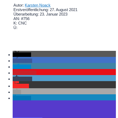
Autor:
Karsten Noack
Erstveröffentlichung: 27. August 2021
Überarbeitung: 23. Januar 2023
AN: #756
K: CNC
Ü:
teilen
teilen
teilen
merken
teilen
teilen
teilen