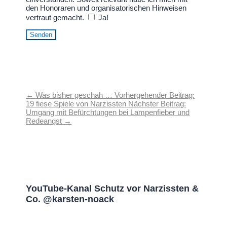
den Honoraren und organisatorischen Hinweisen
vertraut gemacht.
Ja!
Senden
←
Was bisher geschah … Vorhergehender Beitrag:
19 fiese Spiele von Narzissten
Nächster Beitrag:
Umgang mit Befürchtungen bei Lampenfieber und
Redeangst
→
YouTube-Kanal Schutz vor Narzissten &
Co. @karsten-noack