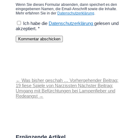
Wenn Sie dieses Formular absenden, dann speichert es den
eingegebenen Namen, die Email-Anschrift sowie die Inhalte.
Mehr erfahren Sie in der
Datenschutzerklärung
.
Ich habe die
Datenschutzerklärung
gelesen und
akzeptiert.
*
Kommentar abschicken
←
Was bisher geschah … Vorhergehender Beitrag:
19 fiese Spiele von Narzissten
Nächster Beitrag:
Umgang mit Befürchtungen bei Lampenfieber und
Redeangst
→
Ergänzende Artikel