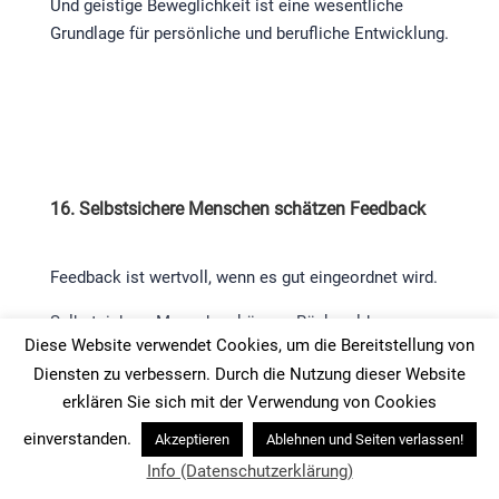
Und geistige Beweglichkeit ist eine wesentliche
Grundlage für persönliche und berufliche Entwicklung.
16. Selbstsichere Menschen schätzen Feedback
Feedback ist wertvoll, wenn es gut eingeordnet wird.
Selbstsichere Menschen können Rückmeldungen
Diese Website verwendet Cookies, um die Bereitstellung von
anhören, prüfen und nutzen. Sie müssen sich dadurch
Diensten zu verbessern. Durch die Nutzung dieser Website
weder klein fühlen noch sofort verteidigen.
erklären Sie sich mit der Verwendung von Cookies
Sie fragen:
einverstanden.
Akzeptieren
Ablehnen und Seiten verlassen!
Was davon ist hilfreich?
Info (Datenschutzerklärung)
Was passt zu meinen Zielen?