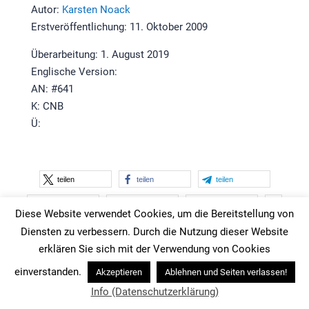
Autor:
Karsten Noack
Erstveröffentlichung: 11. Oktober 2009
Überarbeitung: 1. August 2019
Englische Version:
AN: #641
K: CNB
Ü:
teilen
teilen
teilen
merken
teilen
1
teilen
Diese Website verwendet Cookies, um die Bereitstellung von
teilen
teilen
RSS-feed
Diensten zu verbessern. Durch die Nutzung dieser Website
erklären Sie sich mit der Verwendung von Cookies
einverstanden.
Akzeptieren
Ablehnen und Seiten verlassen!
Navigation
Info (Datenschutzerklärung)
Angebot: Coaching, Training, Beratung