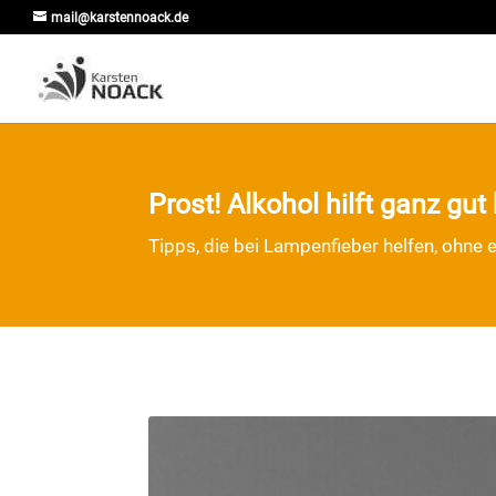
mail@karstennoack.de
Prost! Alkohol hilft ganz gut
Tipps, die bei Lampenfieber helfen, ohne 