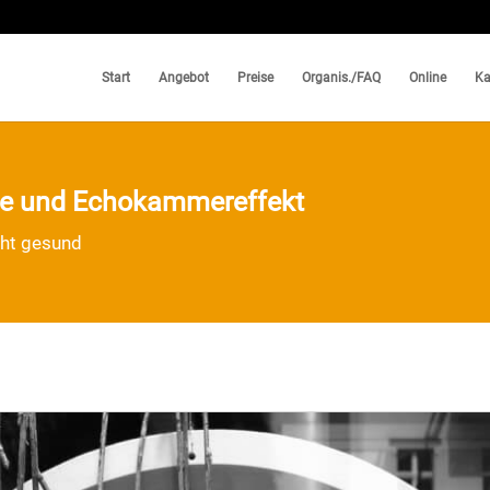
Start
Angebot
Preise
Organis./FAQ
Online
Ka
ase und Echokammereffekt
cht gesund