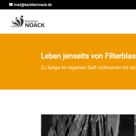
mail@karstennoack.de
Leben jenseits von Filterbl
Zu lange im eigenen Saft schmoren ist ni