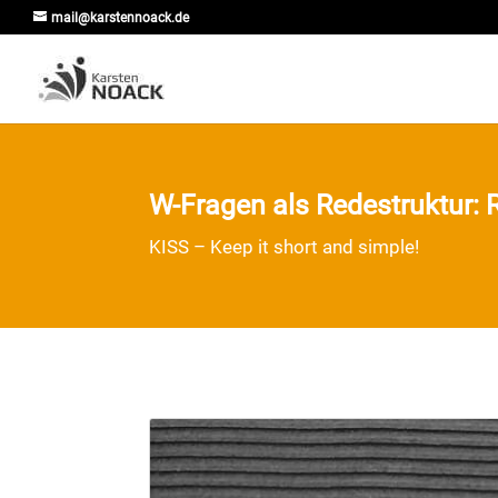
mail@karstennoack.de
W-Fragen als Redestruktur: 
KISS – Keep it short and simple!