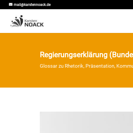
mail@karstennoack.de
Regierungserklärung (Bunde
Glossar zu Rhetorik, Präsentation, Kommun