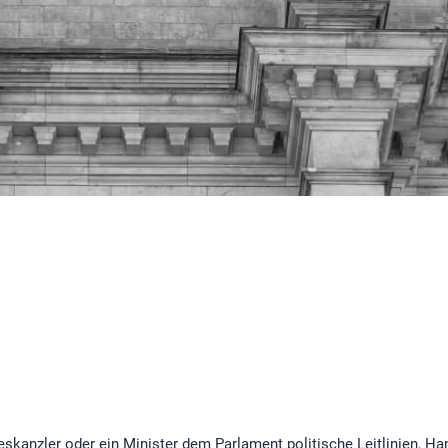
deskanzler oder ein Minister dem Parlament politische Leitlinien, H