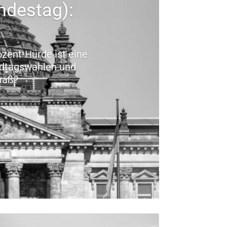
ndestag):
ozent-Hürde ist eine
ndtagswahlen und
mäß?