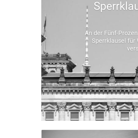
Sperrkla
An der Fünf-Prozent
Sperrklausel fü
ver