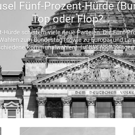
usel Fünf-Prozent-Hürde (Bu
Top oder Flop?
-Hürde scheitern viele neue Parteien. Die Fünf-Pr
r Wahlen zum Bundestag (sowie zu Europa- und La
schiedene Kommunalwahlen). Ist das noch zeitge
mehr lesen