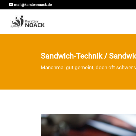
mail@karstennoack.de
Sandwich-Technik / Sandwi
Manchmal gut gemeint, doch oft schwer v