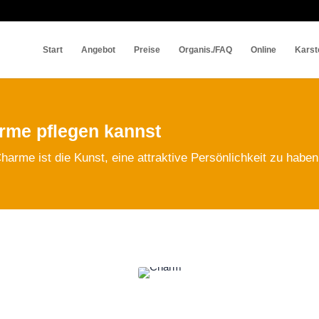
Start
Angebot
Preise
Organis./FAQ
Online
Karst
arme pflegen kannst
arme ist die Kunst, eine attraktive Persönlichkeit zu haben