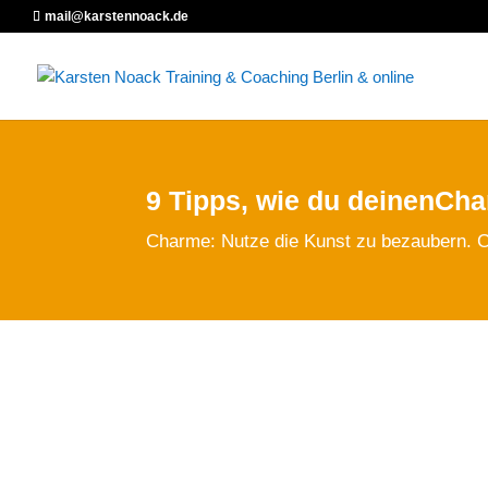
mail@karstennoack.de
9 Tipps, wie du deinenCh
Charme: Nutze die Kunst zu bezaubern. Ch