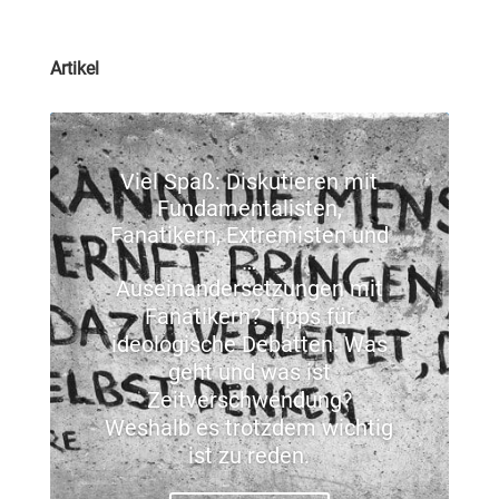
Artikel
Viel Spaß: Diskutieren mit
Fundamentalisten,
Fanatikern, Extremisten und
…
Auseinandersetzungen mit
Fanatikern? Tipps für
ideologische Debatten. Was
geht und was ist
Zeitverschwendung?
Weshalb es trotzdem wichtig
ist zu reden.