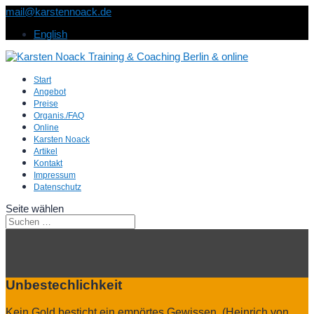
mail@karstennoack.de
English
Start
Angebot
Preise
Organis./FAQ
Online
Karsten Noack
Artikel
Kontakt
Impressum
Datenschutz
Seite wählen
Unbestechlichkeit
Kein Gold besticht ein empörtes Gewissen. (Heinrich von