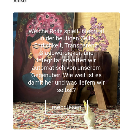
Artikel
Welche Rolle spielt Integrität
in der heutigen Zeit?
Ehrlichkeit, Transparenz,
Glaubwürdigkeit und
Integrität erwarten wir
automatisch von unserem
Gegenüber. Wie weit ist es
damit her und was liefern wir
selbst?
mehr lesen