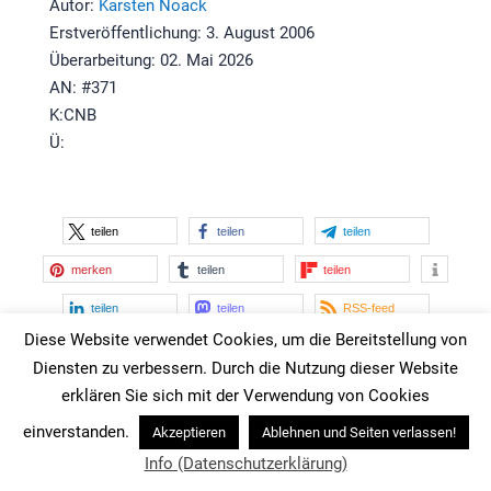
Autor:
Karsten Noack
Erstveröffentlichung: 3. August 2006
Überarbeitung: 02. Mai 2026
AN: #371
K:CNB
Ü:
teilen
teilen
teilen
merken
teilen
teilen
teilen
teilen
RSS-feed
Diese Website verwendet Cookies, um die Bereitstellung von
Diensten zu verbessern. Durch die Nutzung dieser Website
Navigation
erklären Sie sich mit der Verwendung von Cookies
Angebot: Coaching, Training, Beratung
einverstanden.
Akzeptieren
Ablehnen und Seiten verlassen!
Vorbereitung wichtiger Gespräche und Verhandlungen
Info (Datenschutzerklärung)
Souveräne Entscheidungen