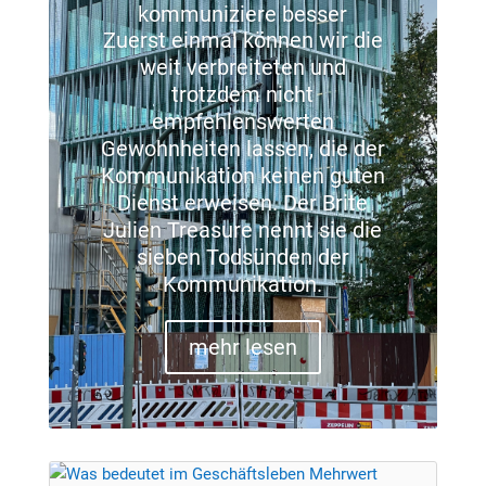
kommuniziere besser
Zuerst einmal können wir die
weit verbreiteten und
trotzdem nicht
empfehlenswerten
Gewohnheiten lassen, die der
Kommunikation keinen guten
Dienst erweisen. Der Brite
Julien Treasure nennt sie die
sieben Todsünden der
Kommunikation.
mehr lesen