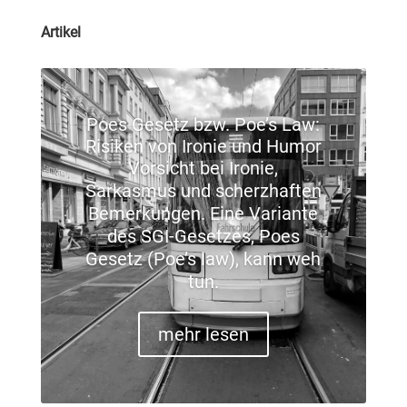
Artikel
Poes Gesetz bzw. Poe’s Law:
Risiken von Ironie und Humor
Vorsicht bei Ironie,
Sarkasmus und scherzhaften
Bemerkungen. Eine Variante
des SGI-Gesetzes, Poes
Gesetz (Poe’s law), kann weh
tun.
mehr lesen