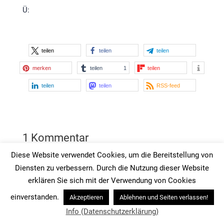
Ü:
teilen
teilen
teilen
merken
teilen
1
teilen
teilen
teilen
RSS-feed
1 Kommentar
Diese Website verwendet Cookies, um die Bereitstellung von
Miriam
am 3. Juli 2019 um 13:11
Diensten zu verbessern. Durch die Nutzung dieser Website
Echte Geduld ist eine Stärke!
erklären Sie sich mit der Verwendung von Cookies
Antworten
einverstanden.
Akzeptieren
Ablehnen und Seiten verlassen!
Info (Datenschutzerklärung)