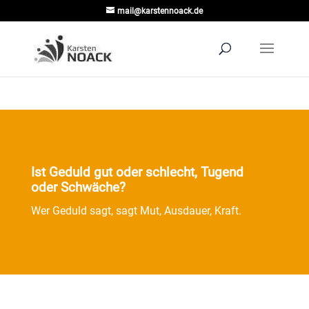
mail@karstennoack.de
Ist Geduld gut oder schlecht, Tugend
oder Schwäche?
Wer Geduld sagt, sagt Mut, Ausdauer, Kraft.