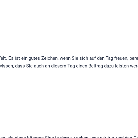
. Es ist ein gutes Zeichen, wenn Sie sich auf den Tag freuen, ber
d wissen, dass Sie auch an diesem Tag einen Beitrag dazu leisten w
, als einen höheren Sinn in dem zu sehen, was wir tun, und das Ge