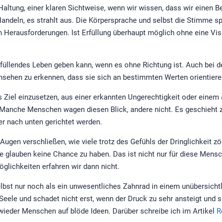
altung, einer klaren Sichtweise, wenn wir wissen, dass wir einen Be
Handeln, es strahlt aus. Die Körpersprache und selbst die Stimme sp
ren Herausforderungen. Ist Erfüllung überhaupt möglich ohne eine Vi
rfüllendes Leben geben kann, wenn es ohne Richtung ist. Auch bei de
insehen zu erkennen, dass sie sich an bestimmten Werten orientiere
s Ziel einzusetzen, aus einer erkannten Ungerechtigkeit oder eine
. Manche Menschen wagen diesen Blick, andere nicht. Es geschieht z
r nach unten gerichtet werden.
 Augen verschließen, wie viele trotz des Gefühls der Dringlichkeit 
ie glauben keine Chance zu haben. Das ist nicht nur für diese Mens
lichkeiten erfahren wir dann nicht.
bst nur noch als ein unwesentliches Zahnrad in einem unübersichtli
Seele und schadet nicht erst, wenn der Druck zu sehr ansteigt und si
 wieder Menschen auf blöde Ideen. Darüber schreibe ich im Artikel
R