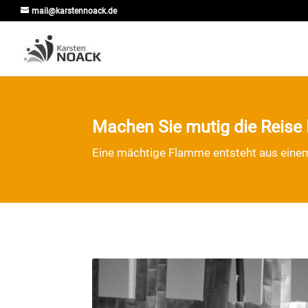
mail@karstennoack.de
Machen Sie mutig die Reise 
Eine mächtige Flamme entsteht aus einem 