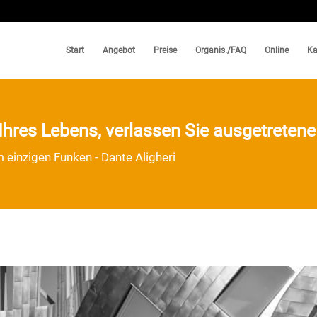
Start
Angebot
Preise
Organis./FAQ
Online
Ka
Ihres Lebens, verlassen Sie ausgetreten
einzigen Funken - Dante Aligheri