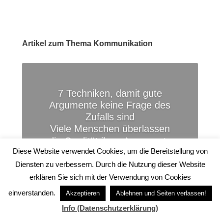
Artikel zum Thema Kommunikation
7 Techniken, damit gute
Argumente keine Frage des
Zufalls sind
Viele Menschen überlassen
die Qualität ihrer Argumente
Diese Website verwendet Cookies, um die Bereitstellung von
weitgehend dem Zufall. Zu oft
Diensten zu verbessern. Durch die Nutzung dieser Website
wird erst während einer
Diskussion erkannt, welche
erklären Sie sich mit der Verwendung von Cookies
Lücken übersehen wurden.
einverstanden.
Akzeptieren
Ablehnen und Seiten verlassen!
Bereite dich lieber gleich
Info (Datenschutzerklärung)
entsprechend vor.