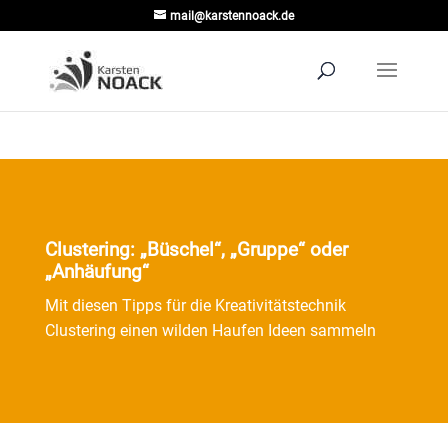
mail@karstennoack.de
Clustering: „Büschel“, „Gruppe“ oder
„Anhäufung“
Mit diesen Tipps für die Kreativitätstechnik
Clustering einen wilden Haufen Ideen sammeln