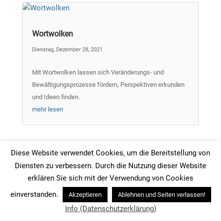
Wortwolken
Dienstag, Dezember 28, 2021
Mit Wortwolken lassen sich Veränderungs- und
Bewältigungsprozesse fördern, Perspektiven erkunden
und Ideen finden.
mehr lesen
Diese Website verwendet Cookies, um die Bereitstellung von
Diensten zu verbessern. Durch die Nutzung dieser Website
24+ Problemlösemethoden
erklären Sie sich mit der Verwendung von Cookies
einverstanden.
Mittwoch, Januar 1, 2020
Akzeptieren
Ablehnen und Seiten verlassen!
Info (Datenschutzerklärung)
Kein Übel ist so schlimm wie die Angst davor, meinte