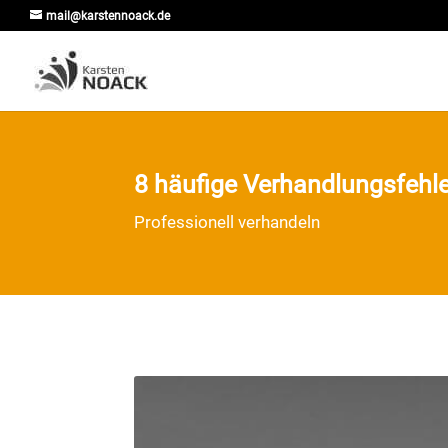
mail@karstennoack.de
8 häufige Verhandlungsfehle
Professionell verhandeln