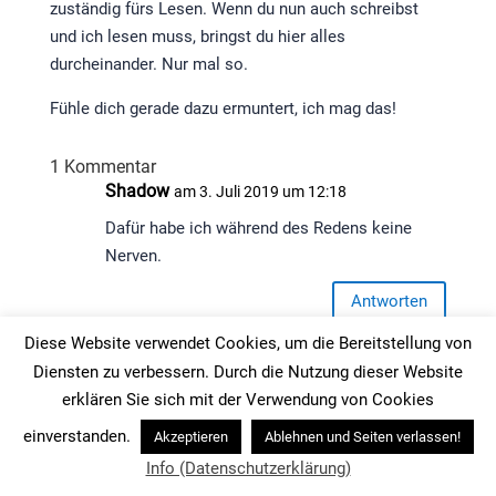
zuständig fürs Lesen. Wenn du nun auch schreibst
und ich lesen muss, bringst du hier alles
durcheinander. Nur mal so.
Fühle dich gerade dazu ermuntert, ich mag das!
1 Kommentar
Shadow
am 3. Juli 2019 um 12:18
Dafür habe ich während des Redens keine
Nerven.
Antworten
Diese Website verwendet Cookies, um die Bereitstellung von
Diensten zu verbessern. Durch die Nutzung dieser Website
Einen Kommentar abschicken
erklären Sie sich mit der Verwendung von Cookies
Deine E-Mail-Adresse wird nicht veröffentlicht.
einverstanden.
Akzeptieren
Ablehnen und Seiten verlassen!
Erforderliche Felder sind mit
*
markiert
Info (Datenschutzerklärung)