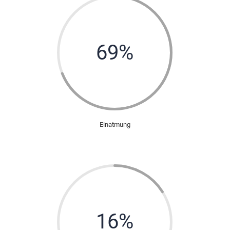
69
%
Einatmung
16
%