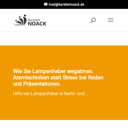
mail@karstennoack.de
Wie Sie Lampenfieber wegatmen.
Atemtechniken statt Stress bei Reden
und Präsentationen.
Hilfe bei Lampenfieber in Berlin und ...