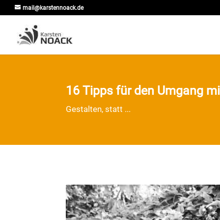
mail@karstennoack.de
16 Tipps für den Umgang mi
Gestalten, statt ...