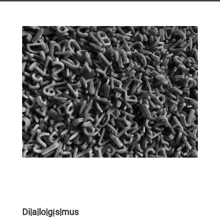
Di|a|lo|gịs|mus