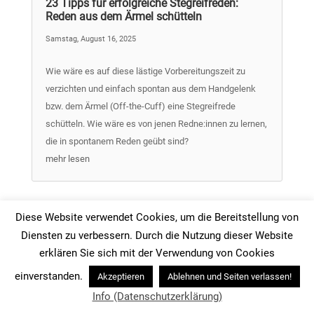
23 Tipps für erfolgreiche Stegreifreden:
Reden aus dem Ärmel schütteln
Samstag, August 16, 2025
Wie wäre es auf diese lästige Vorbereitungszeit zu
verzichten und einfach spontan aus dem Handgelenk
bzw. dem Ärmel (Off-the-Cuff) eine Stegreifrede
schütteln. Wie wäre es von jenen Redne:innen zu lernen,
die in spontanem Reden geübt sind?
mehr lesen
Diese Website verwendet Cookies, um die Bereitstellung von
Diensten zu verbessern. Durch die Nutzung dieser Website
erklären Sie sich mit der Verwendung von Cookies
Rhetorik – was ist gute Rhetorik?
einverstanden.
Akzeptieren
Ablehnen und Seiten verlassen!
Freitag, August 15, 2025
Info (Datenschutzerklärung)
Was ist gute Rhetorik? Gehört Rhetorik verehrt oder