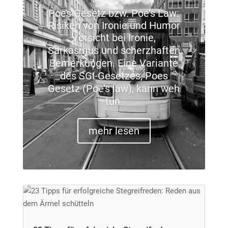
Poes Gesetz bzw. Poe’s Law:
Risiken von Ironie und Humor
Vorsicht bei Ironie,
Sarkasmus und scherzhaften
Bemerkungen. Eine Variante
des SGI-Gesetzes, Poes
Gesetz (Poe’s law), kann weh
tun.
mehr lesen