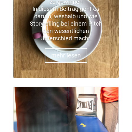
zu gewinnen
In diesem Beitrag geht es
darum, weshalb und wie
Storytelling bei einem Pitch
den wesentlichen
Unterschied macht.
mehr lesen