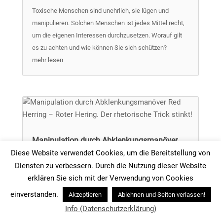
Toxische Menschen sind unehrlich, sie lügen und
manipulieren. Solchen Menschen ist jedes Mittel recht,
um die eigenen Interessen durchzusetzen. Worauf gilt
es zu achten und wie können Sie sich schützen?
mehr lesen
Manipulation durch Abklenkungsmanöver
Red Herring – Roter Hering. Der rhetorische
Diese Website verwendet Cookies, um die Bereitstellung von
Trick stinkt!
Diensten zu verbessern. Durch die Nutzung dieser Website
Mittwoch, Mai 18, 2022
erklären Sie sich mit der Verwendung von Cookies
einverstanden.
Akzeptieren
Ablehnen und Seiten verlassen!
Ein Roter Hering (engl. Red Herring) steht für etwas,
Info (Datenschutzerklärung)
dass auf eine falsche Fährte lockt. Lassen Sie sich in