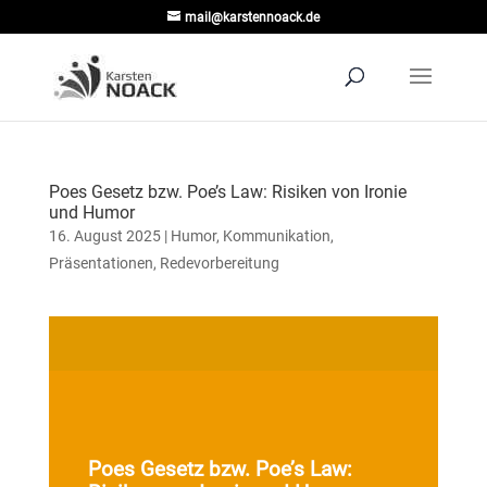
mail@karstennoack.de
Poes Gesetz bzw. Poe’s Law: Risiken von Ironie
und Humor
16. August 2025
|
Humor
,
Kommunikation
,
Präsentationen
,
Redevorbereitung
Poes Gesetz bzw. Poe’s Law: