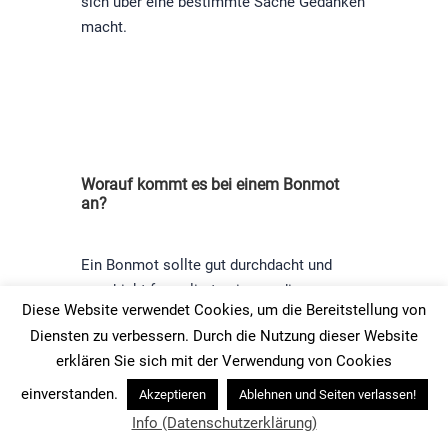
sich über eine bestimmte Sache Gedanken
macht.
Worauf kommt es bei einem Bonmot
an?
Ein Bonmot sollte gut durchdacht und
geschickt formuliert sein, um die
Diese Website verwendet Cookies, um die Bereitstellung von
gewünschte Wirkung zu erzielen. Es kann
Diensten zu verbessern. Durch die Nutzung dieser Website
auch dazu beitragen, dass sich das
erklären Sie sich mit der Verwendung von Cookies
Publikum an die Rede oder Präsentation
erinnert und sie länger im Gedächtnis
einverstanden.
Akzeptieren
Ablehnen und Seiten verlassen!
behält.
Info (Datenschutzerklärung)