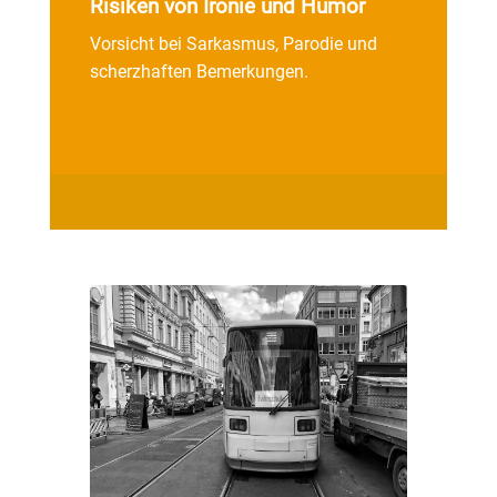
Risiken von Ironie und Humor
Vorsicht bei Sarkasmus, Parodie und
scherzhaften Bemerkungen.