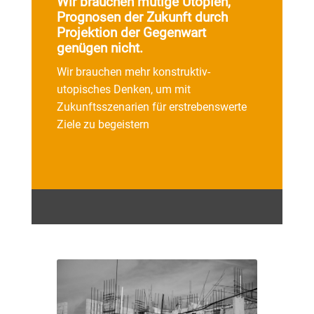
Wir brauchen mutige Utopien,
Prognosen der Zukunft durch
Projektion der Gegenwart
genügen nicht.
Wir brauchen mehr konstruktiv-
utopisches Denken, um mit
Zukunftsszenarien für erstrebenswerte
Ziele zu begeistern