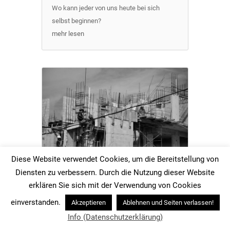
Wo kann jeder von uns heute bei sich
selbst beginnen?
mehr lesen
Diese Website verwendet Cookies, um die Bereitstellung von
Diensten zu verbessern. Durch die Nutzung dieser Website
erklären Sie sich mit der Verwendung von Cookies
Wir brauchen mutige Utopien,
Prognosen der Zukunft durch
einverstanden.
Akzeptieren
Ablehnen und Seiten verlassen!
Projektion der Gegenwart genügen
nicht.
Info (Datenschutzerklärung)