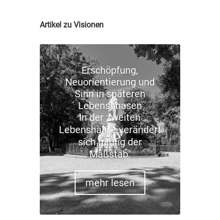
Artikel zu Visionen
Erschöpfung,
Neuorientierung und
Sinn in späteren
Lebensphasen
In der zweiten
Lebenshälfte verändert
sich häufig der
Maßstab.
mehr lesen