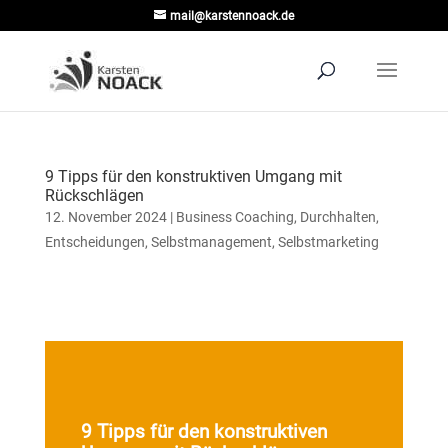
mail@karstennoack.de
9 Tipps für den konstruktiven Umgang mit
Rückschlägen
12. November 2024
|
Business Coaching
,
Durchhalten
,
Entscheidungen
,
Selbstmanagement
,
Selbstmarketing
9 Tipps für den konstruktiven