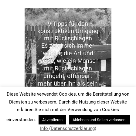
9 Tipps für den
konstruktiven Umgang
mit Rückschlägen
Es zeigt sich immer
wieder; die Art und
Weise, wie ein Mensch
mit Rückschlägen
umgeht, offenbart
mehr über ihn als sein
Erfolg. Wie lässt sich
Diese Website verwendet Cookies, um die Bereitstellung von
konstruktiv mit
Diensten zu verbessern. Durch die Nutzung dieser Website
Rückschlägen
erklären Sie sich mit der Verwendung von Cookies
umgehen und gestärkt
einverstanden.
Akzeptieren
Ablehnen und Seiten verlassen!
aus ihnen
hervorgehen?
Info (Datenschutzerklärung)