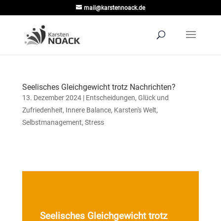
mail@karstennoack.de
Seelisches Gleichgewicht trotz Nachrichten?
13. Dezember 2024
|
Entscheidungen
,
Glück und
Zufriedenheit
,
Innere Balance
,
Karsten's Welt
,
Selbstmanagement
,
Stress
Seelisches Gleichgewicht trotz