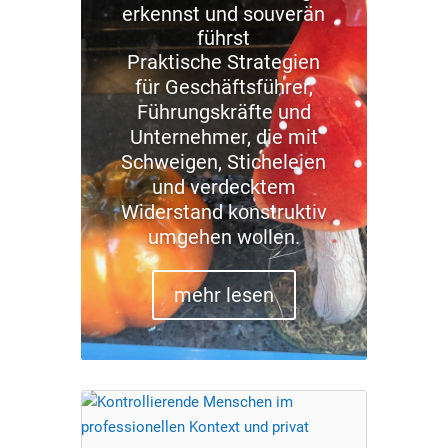
erkennst und souverän
führst
Praktische Strategien
für Geschäftsführer,
Führungskräfte und
Unternehmer, die mit
Schweigen, Sticheleien
und verdecktem
Widerstand konstruktiv
umgehen wollen.
mehr lesen