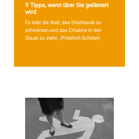
9 Tipps, wenn über Sie gelästert
wird
Es liebt die Welt, das Strahlende zu
schwärzen und das Erhabne in den
Staub zu ziehn. (Friedrich Schiller)